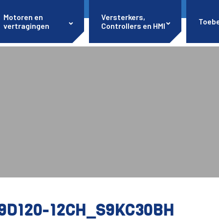
Motoren en
Versterkers,
Toeb
vertragingen
Controllers en HMI
9D120-12CH_S9KC30BH