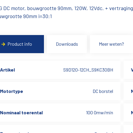
G DC motor, bouwgrootte 90mm, 120W, 12Vdc. + vertraging
uwgrootte 90mm i=30:1
Product info
Downloads
Meer weten?
Artikel
S9D120-12CH_S9KC30BH
Motortype
DC borstel
Nominaal toerental
100 Omw/min