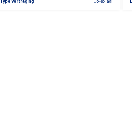
Type vertraging
Co-axiaal
L