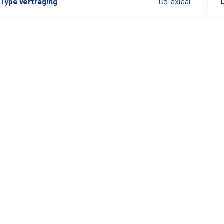
Type vertraging
Co-axiaal
L