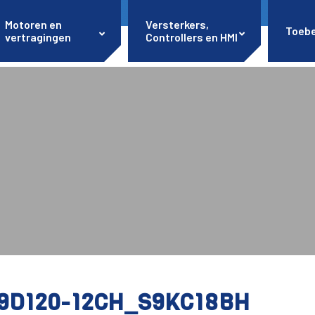
Motoren en
Versterkers,
Toeb
vertragingen
Controllers en HMI
9D120-12CH_S9KC18BH