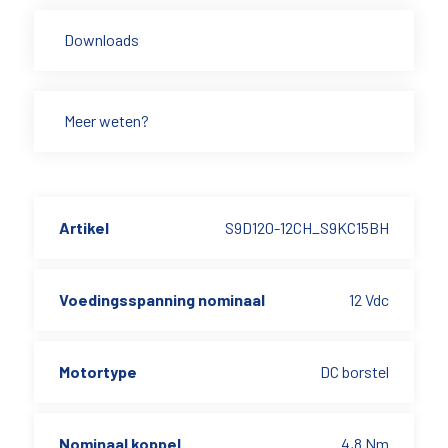
Downloads
Meer weten?
Artikel
S9D120-12CH_S9KC15BH
Voedingsspanning nominaal
12 Vdc
Motortype
DC borstel
Nominaal koppel
4,8 Nm