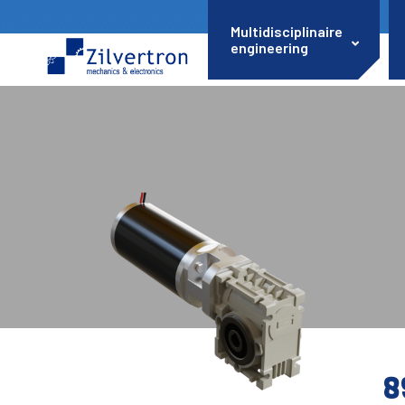
Multidisciplinaire
engineering
8