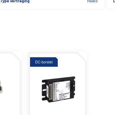
Type vertraging
Haaks
L
DC-borstel