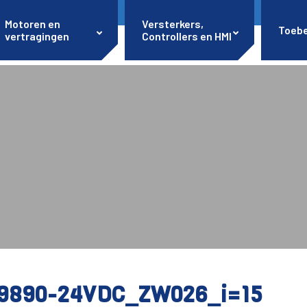
Motoren en
Versterkers,
Toeb
vertragingen
Controllers en HMI
9890-24VDC_ZW026_i=15