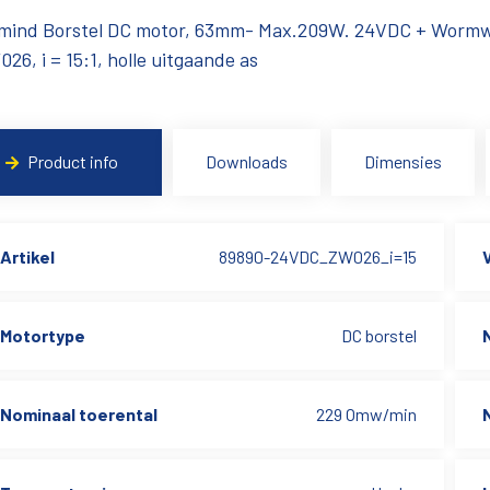
mind Borstel DC motor, 63mm- Max.209W. 24VDC + Wormwi
26, i = 15:1, holle uitgaande as
Product info
Downloads
Dimensies
Artikel
89890-24VDC_ZW026_i=15
Motortype
DC borstel
Nominaal toerental
229 Omw/min