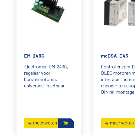
EM-243C
mcDSA-E45
Electromen EM-243C,
Controller voor D
regelaar voor
BLDC motoren 
borstelmotoren,
interface, incre
universeel inzetbaar.
encoder terugkop
DIN rail montage,
meer weten
meer weten