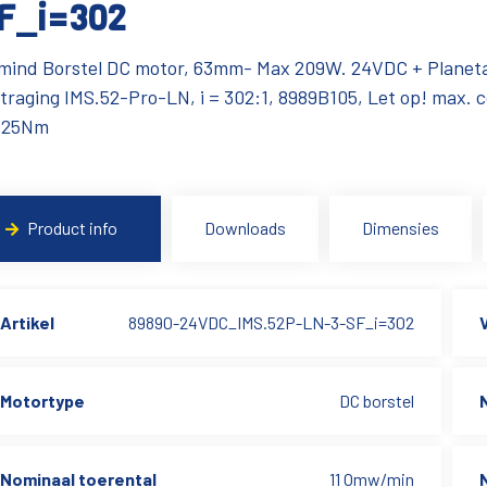
F_i=302
mind Borstel DC motor, 63mm- Max 209W. 24VDC + Planeta
traging IMS.52-Pro-LN, i = 302:1, 8989B105, Let op! max. 
:25Nm
Product info
Downloads
Dimensies
Artikel
89890-24VDC_IMS.52P-LN-3-SF_i=302
Motortype
DC borstel
Nominaal toerental
11 Omw/min