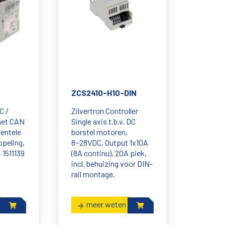
ZCS2410-H10-DIN
C /
Zilvertron Controller
met CAN
Single axis t.b.v. DC
mentele
borstel motoren,
peling,
8~28VDC, Output 1x10A
 1511139
(8A continu), 20A piek,
incl. behuizing voor DIN-
rail montage.
meer weten