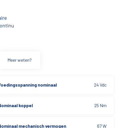
ire
continu
Meer weten?
Voedingsspanning nominaal
24 Vdc
Nominaal koppel
25 Nm
Nominaal mechanisch vermogen
67 W