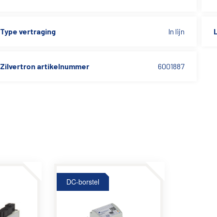
Type vertraging
In lijn
L
Zilvertron artikelnummer
6001887
DC-borstel