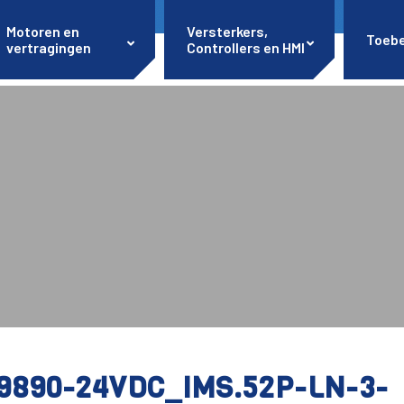
Motoren en
Versterkers,
Toeb
vertragingen
Controllers en HMI
9890-24VDC_IMS.52P-LN-3-