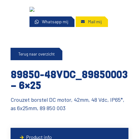
Whatsapp mij
Mail mij
Terug naar overzicht
89850-48VDC_89850003
– 6×25
Crouzet borstel DC motor, 42mm, 48 Vdc, IP65*,
as 6x25mm, 89 850 003
Product info