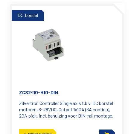
DC-borstel
ZCS2410-H10-DIN
Zilvertron Controller Single axis t.b.v. DC borstel
motoren, 8~28VDC, Output 1x10A (8A continu),
20A piek, incl. behuizing voor DIN-rail montage.
meer weten