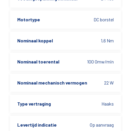
Motortype
DC borstel
Nominaal koppel
1,6 Nm
Nominaal toerental
100 Omw/min
Nominaal mechanisch vermogen
22 W
Type vertraging
Haaks
Levertijd indicatie
Op aanvraag