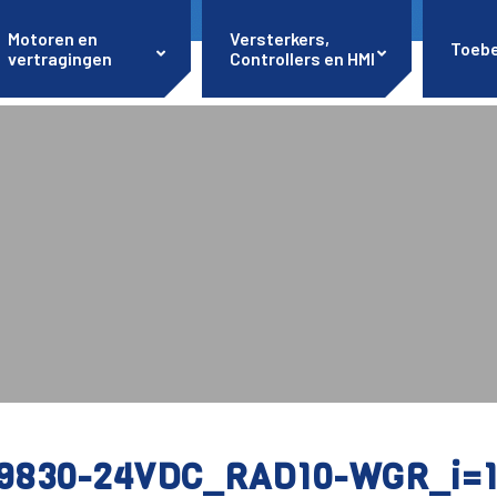
Motoren en
Versterkers,
Toeb
vertragingen
Controllers en HMI
9830-24VDC_RAD10-WGR_i=