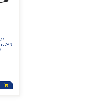
C /
met CAN
0