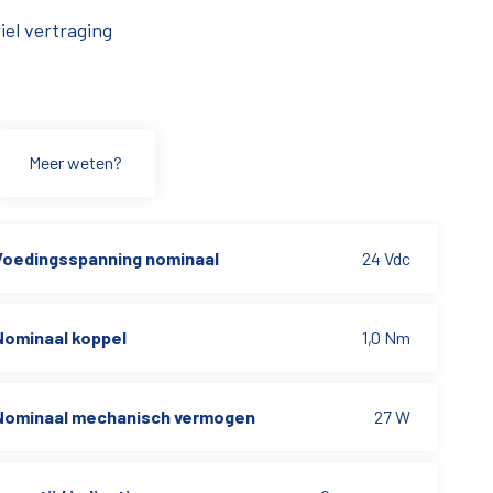
el vertraging
Meer weten?
Voedingsspanning nominaal
24 Vdc
Nominaal koppel
1,0 Nm
Nominaal mechanisch vermogen
27 W