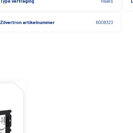
Type vertraging
Haaks
L
Zilvertron artikelnummer
6008323