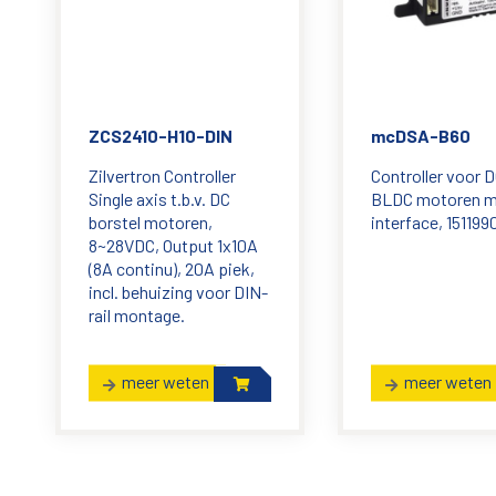
ZCS2410-H10-DIN
mcDSA-B60
Zilvertron Controller
Controller voor D
Single axis t.b.v. DC
BLDC motoren 
borstel motoren,
interface, 151199
8~28VDC, Output 1x10A
(8A continu), 20A piek,
incl. behuizing voor DIN-
rail montage.
meer weten
meer weten