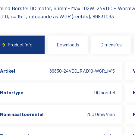
mind Borstel DC motor, 63mm- Max 102W. 24VDC + Wormwi
10, i = 15:1, uitgaande as WGR (rechts), 89831033
Product info
Downloads
Dimensies
Artikel
89830-24VDC_RAD10-WGR_i=15
Motortype
DC borstel
Nominaal toerental
200 Omw/min