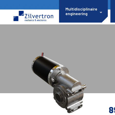
Multidisciplinaire
engineering
8