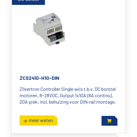
ZCS2410-H10-DIN
Zilvertron Controller Single axis t.b.v. DC borstel
motoren, 8~28VDC, Output 1x10A (8A continu),
20A piek, incl. behuizing voor DIN-rail montage.
meer weten