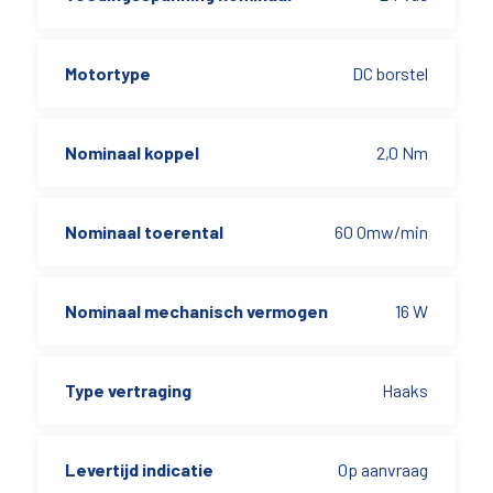
Motortype
DC borstel
Nominaal koppel
2,0 Nm
Nominaal toerental
60 Omw/min
Nominaal mechanisch vermogen
16 W
Type vertraging
Haaks
Levertijd indicatie
Op aanvraag