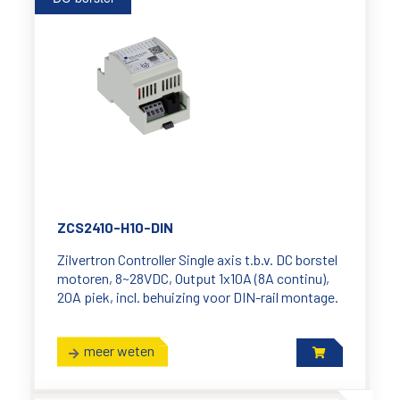
ZCS2410-H10-DIN
Zilvertron Controller Single axis t.b.v. DC borstel
motoren, 8~28VDC, Output 1x10A (8A continu),
20A piek, incl. behuizing voor DIN-rail montage.
meer weten