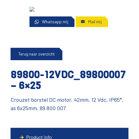
Whatsapp mij
Mail mij
Terug naar overzicht
89800-12VDC_89800007
– 6×25
Crouzet borstel DC motor, 42mm, 12 Vdc, IP65*,
as 6x25mm, 89 800 007
Product info