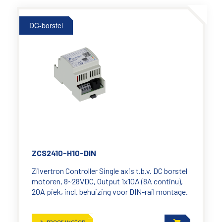
DC-borstel
ZCS2410-H10-DIN
Zilvertron Controller Single axis t.b.v. DC borstel
motoren, 8~28VDC, Output 1x10A (8A continu),
20A piek, incl. behuizing voor DIN-rail montage.
meer weten