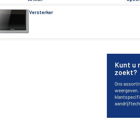
Versterker
Kunt u 
zoekt?
Ons assorti
weergeven. 
klantspecif
aandrijftech