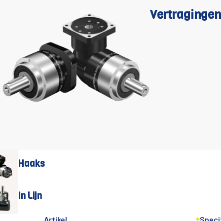
Vertragingen
Haaks
In Lijn
Artikel
Speci