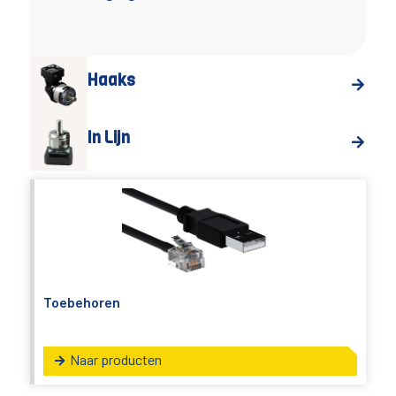
Haaks
In Lijn
Toebehoren
Naar producten