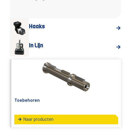
Haaks
In Lijn
Toebehoren
Naar producten